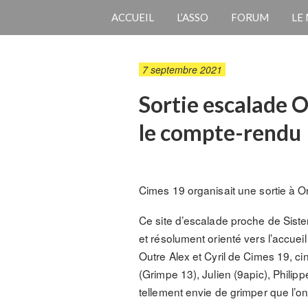
ACCUEIL
L’ASSO
FORUM
LE
7 septembre 2021
Sortie escalade O
le compte-rendu
Cimes 19 organisait une sortie à Or
Ce site d’escalade proche de Siste
et résolument orienté vers l’accue
Outre Alex et Cyril de Cimes 19, c
(Grimpe 13), Julien (9apic), Philip
tellement envie de grimper que l’o