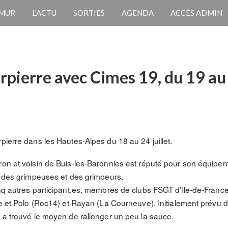
 MUR
L’ACTU
SORTIES
AGENDA
ACCÈS ADMIN
rpierre avec Cimes 19, du 19 au 
pierre dans les Hautes-Alpes du 18 au 24 juillet.
ron et voisin de Buis-les-Baronnies est réputé pour son équipeme
il des grimpeuses et des grimpeurs.
inq autres participant.es, membres de clubs FSGT d’Ile-de-France
pe et Polo (Roc14) et Rayan (La Courneuve). Initialement prévu 
n a trouvé le moyen de rallonger un peu la sauce.