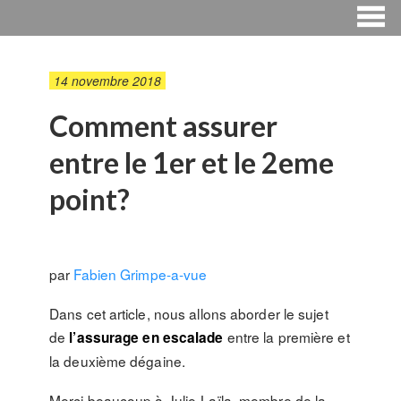
14 novembre 2018
Comment assurer
entre le 1er et le 2eme
point?
par
Fabien Grimpe-a-vue
Dans cet article, nous allons aborder le sujet
de
entre la première et
l’assurage en escalade
la deuxième dégaine.
Merci beaucoup à Julie-Laïla, membre de la