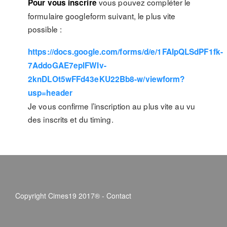
vous pouvez compléter le
Pour vous inscrire
formulaire googleform suivant, le plus vite
possible :
https://docs.google.com/forms/d/e/1FAIpQLSdPF1fk-
7AddoGAE7eplFWIv-
2knDLOt5wFFd43eKU22Bb8-w/viewform?
usp=header
Je vous confirme l’inscription au plus vite au vu
des inscrits et du timing.
Copyright Cimes19 2017® -
Contact