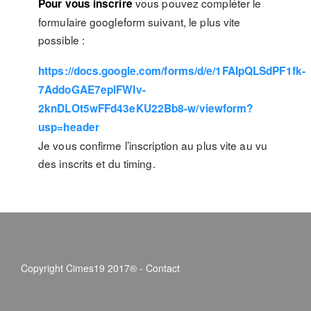
vous pouvez compléter le
Pour vous inscrire
formulaire googleform suivant, le plus vite
possible :
https://docs.google.com/forms/d/e/1FAIpQLSdPF1fk-
7AddoGAE7eplFWIv-
2knDLOt5wFFd43eKU22Bb8-w/viewform?
usp=header
Je vous confirme l’inscription au plus vite au vu
des inscrits et du timing.
Copyright Cimes19 2017® -
Contact