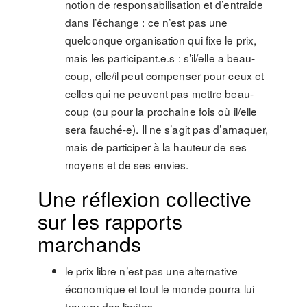
notion de res­pon­sa­bi­li­sa­tion et d’entraide
dans l’échange : ce n’est pas une
quelconque organisation qui fixe le prix,
mais les participant.e.s : s’il/elle a beau­
coup, elle/il peut com­pen­ser pour ceux et
cel­les qui ne peu­vent pas met­tre beau­
coup (ou pour la pro­chaine fois où il/elle
sera fau­ché-e). Il ne s’agit pas d’arna­quer,
mais de par­ticiper à la hau­teur de ses
moyens et de ses envies.
Une réflexion collective
sur les rapports
marchands
le prix libre n’est pas une alternative
économique et tout le monde pourra lui
trouver des limites.