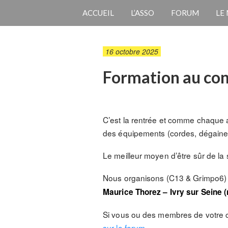
ACCUEIL
L’ASSO
FORUM
LE
16 octobre 2025
Formation au con
C’est la rentrée et comme chaque a
des équipements (cordes, dégaines
Le meilleur moyen d’être sûr de la
Nous organisons (C13 & Grimpo6) 
Maurice Thorez – Ivry sur Seine (
Si vous ou des membres de votre cl
sur le forum
.