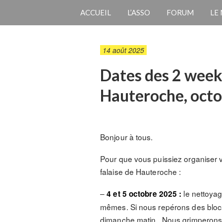
ACCUEIL
L’ASSO
FORUM
LE
14 août 2025
Dates des 2 week
Hauteroche, oct
Bonjour à tous.
Pour que vous puissiez organiser 
falaise de Hauteroche :
–
le nettoyag
4 et 5 octobre 2025 :
mêmes. Si nous repérons des blocs
dimanche matin. Nous grimperons l