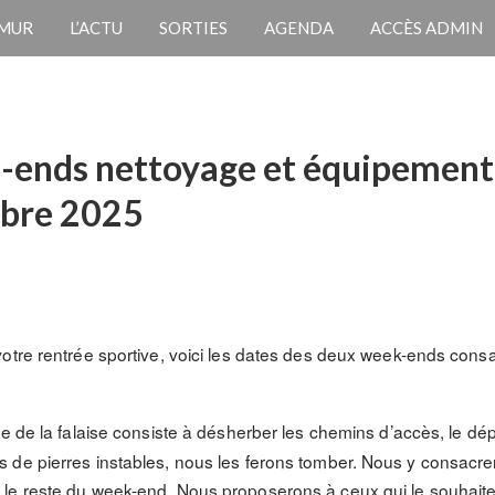
 MUR
L’ACTU
SORTIES
AGENDA
ACCÈS ADMIN
-ends nettoyage et équipement d
obre 2025
votre rentrée sportive, voici les dates des deux week-ends con
e de la falaise consiste à désherber les chemins d’accès, le dépa
 de pierres instables, nous les ferons tomber. Nous y consacre
e reste du week-end. Nous proposerons à ceux qui le souhaitent