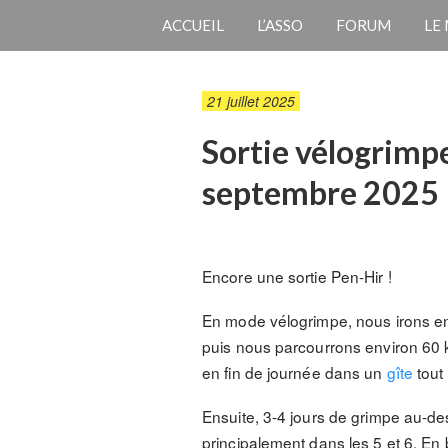
ACCUEIL
L’ASSO
FORUM
LE
21 juillet 2025
Sortie vélogrimp
septembre 2025
Encore une sortie Pen-Hir !
En mode vélogrimpe, nous irons en
puis nous parcourrons environ 60 
en fin de journée dans un
gîte
tout 
Ensuite, 3-4 jours de grimpe au-d
principalement dans les 5 et 6. En 