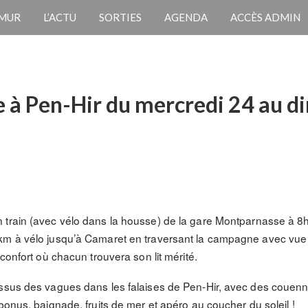
 MUR
L’ACTU
SORTIES
AGENDA
ACCÈS ADMIN
e à Pen-Hir du mercredi 24 au 
 train (avec vélo dans la housse) de la gare Montparnasse à 8h
km à vélo jusqu’à Camaret en traversant la campagne avec vue s
confort où chacun trouvera son lit mérité.
essus des vagues dans les falaises de Pen-Hir, avec des couen
bonus, baignade, fruits de mer et apéro au coucher du soleil !