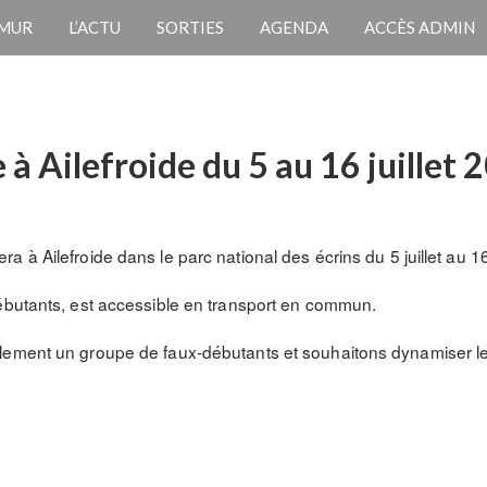
 MUR
L’ACTU
SORTIES
AGENDA
ACCÈS ADMIN
à Ailefroide du 5 au 16 juillet 
à Ailefroide dans le parc national des écrins du 5 juillet au 16 j
ébutants, est accessible en transport en commun.
lement un groupe de faux-débutants et souhaitons dynamiser l