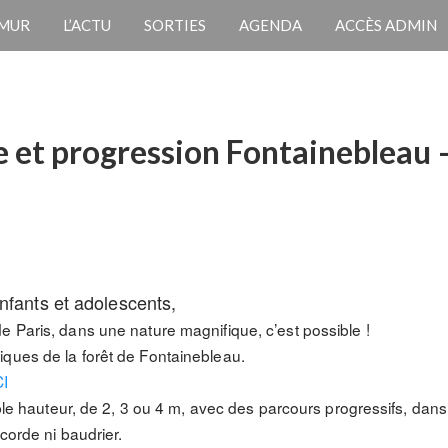
 MUR
L’ACTU
SORTIES
AGENDA
ACCÈS ADMIN
e et progression Fontainebleau
nfants et adolescents,
e Paris, dans une nature magnifique, c’est possible !
ques de la forêt de Fontainebleau.
CI
aible hauteur, de 2, 3 ou 4 m, avec des parcours progressifs, dan
corde ni baudrier.