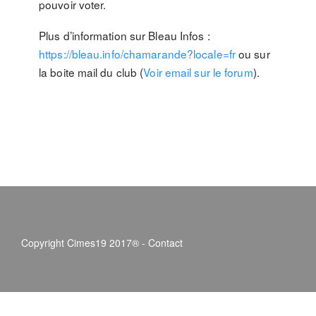
pouvoir voter.
Plus d’information sur Bleau Infos :
https://bleau.info/chamarande?locale=fr
ou sur
la boite mail du club (
Voir email sur le forum
).
Copyright Cimes19 2017® -
Contact