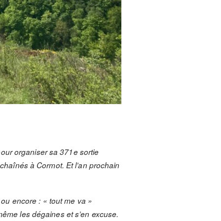
our organiser sa 371
e
sortie
 enchaînés à Cormot. Et l’an prochain
, ou encore : « tout me va »
e-même les dégaines et s’en excuse.