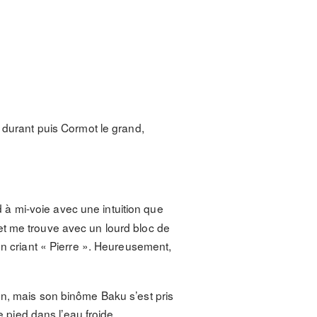
s durant puis Cormot le grand,
 à mi-voie avec une intuition que
, et me trouve avec un lourd bloc de
en criant « Pierre ». Heureusement,
on, mais son binôme Baku s’est pris
e pied dans l’eau froide.