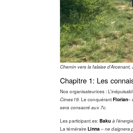
Chemin vers la falaise d’Arcenant, 
Chapitre 1: Les conna
Nos organisateurices : L’inépuisab
Le conquérant
– 
Cimes19
.
Florian
sera consacré aux 7c.
Les participant.es:
Baku
à l’énergi
La téméraire
–
Linna
ne daignera p