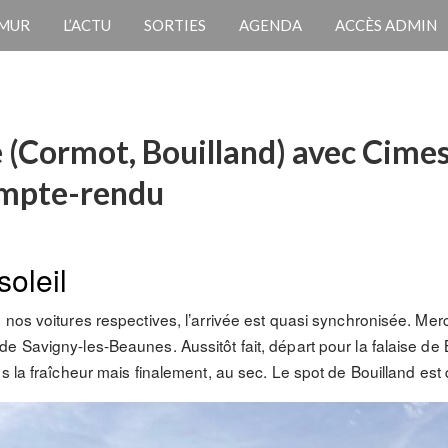
 MUR
L’ACTU
SORTIES
AGENDA
ACCÈS ADMIN
 (Cormot, Bouilland) avec Cime
ompte-rendu
oleil
 nos voitures respectives, l’arrivée est quasi synchronisée. Mer
e Savigny-les-Beaunes. Aussitôt fait, départ pour la falaise de 
s la fraîcheur mais finalement, au sec. Le spot de Bouilland est 