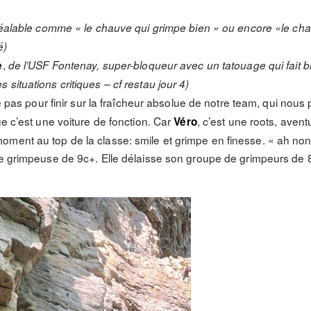
préalable comme « le chauve qui grimpe bien » ou encore «le cha
é)
,
e
de l’USF Fontenay, super-bloqueur avec un tatouage qui fait b
situations critiques – cf restau jour 4)
se pas pour finir sur la fraîcheur absolue de notre team, qui nou
ue c’est une voiture de fonction. Car
, c’est une roots, aven
Véro
ment au top de la classe: smile et grimpe en finesse. « ah non,
de grimpeuse de 9c+. Elle délaisse son groupe de grimpeurs de 