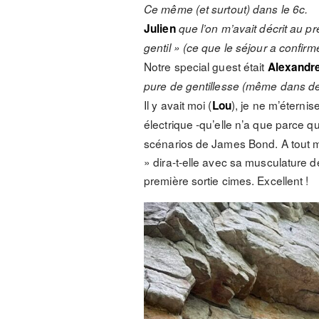
Ce même (et surtout) dans le 6c.
Julien
que l’on m’avait décrit au 
gentil » (ce que le séjour a confirm
Notre special guest était
Alexandr
pure de gentillesse (même dans des 
Il y avait moi (
), je ne m’éterni
Lou
électrique -qu’elle n’a que parce q
scénarios de James Bond. A tout mo
» dira-t-elle avec sa musculature 
première sortie cimes. Excellent !