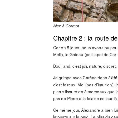
Alex à Cormot
Chapitre 2 : la route d
Car en 5 jours, nous avons bu peu d
Melin, le Gateau (petit spot de Cor
Bouilland, c’est joli, nature, discr
Je grimpe avec Carène dans
L’été
c’est foireux. Moi (pas d’intuition)
pierre fissuré en 3 morceaux que je
pas de Pierre à la falaise ce jour-l
Ce même jour, Alexandre a bien lui
la pierre sur le pied. Le plus du ca