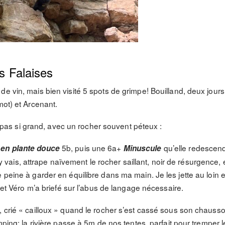
es Falaises
e vin, mais bien visité 5 spots de grimpe! Bouilland, deux jour
mot) et Arcenant.
et, pas si grand, avec un rocher souvent péteux :
5b, puis une 6a+
qu’elle redescend
 en plante douce
Minuscule
, j’y vais, attrape naïvement le rocher saillant, noir de résurgence
 peine à garder en équilibre dans ma main. Je les jette au loin 
à et Véro m’a briefé sur l’abus de langage nécessaire.
, crié « cailloux » quand le rocher s’est cassé sous son chauss
mping: la rivière passe à 5m de nos tentes, parfait pour tremper l