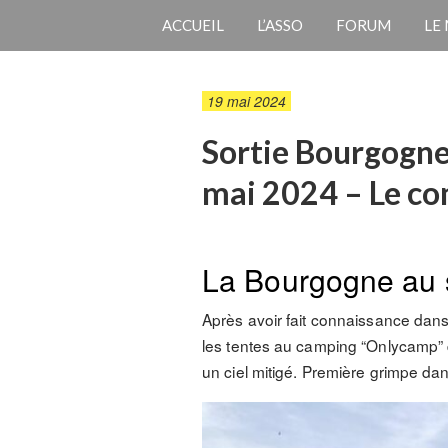
ACCUEIL
L’ASSO
FORUM
LE
19 mai 2024
Sortie Bourgogne
mai 2024 – Le c
La Bourgogne au s
Après avoir fait connaissance dans
les tentes au camping “Onlycamp” d
un ciel mitigé. Première grimpe dan