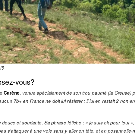
J5
issez-vous?
le
,
Carène
venue spécialement de son trou paumé (la Creuse) p
aucun
7b+ en France ne doit lui résister : il lui en restait 2 non
e douce et souriante. Sa phrase fétiche : « je suis ok pour tout »
as s’attaquer à une voie sans y aller en tête, et en posant ell