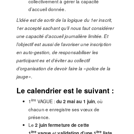
collectivement à gérer la capacité
d’accueil donnée.
L’idée est de sortir de la logique du 1er inscrit,
1er accepté sachant qu’il nous faut considérer
une capacité d’accueil journalière limitée. Et
l’objectif est aussi de favoriser une inscription
en auto-gestion, de responsabiliser les
participant·es et d’éviter au collectif
d’organisation de devoir faire la «police de la
jauge».
Le calendrier est le suivant :
ère
1
VAGUE :
, où
du 2 mai au 1 juin
chacun·e enregistre ses vœux de
présence.
Le
2 juin fermeture de cette
ère
ère
et
1
vague
validation d’une 1
liste