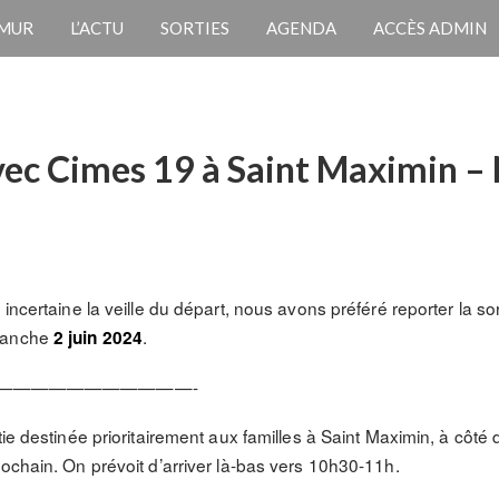
 MUR
L’ACTU
SORTIES
AGENDA
ACCÈS ADMIN
vec Cimes 19 à Saint Maximin – 
incertaine la veille du départ, nous avons préféré reporter la sor
imanche
.
2 juin 2024
———————————-
ie destinée prioritairement aux familles à Saint Maximin, à côté 
rochain. On prévoit d’arriver là-bas vers 10h30-11h.