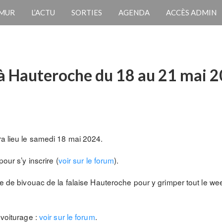
 MUR
L’ACTU
SORTIES
AGENDA
ACCÈS ADMIN
s à Hauteroche du 18 au 21 mai 
ra lieu le samedi 18 mai 2024.
pour s’y inscrire (
voir sur le forum
).
ire de bivouac de la falaise Hauteroche pour y grimper tout le wee
ovoiturage :
voir sur le forum
.