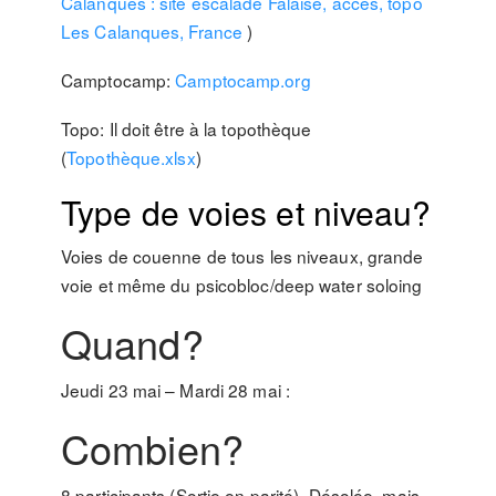
Calanques : site escalade Falaise, accès, topo
Les Calanques, France
)
Camptocamp:
Camptocamp.org
Topo: Il doit être à la topothèque
(
Topothèque.xlsx
)
Type de voies et niveau?
Voies de couenne de tous les niveaux, grande
voie et même du psicobloc/deep water soloing
Quand?
Jeudi 23 mai – Mardi 28 mai :
Combien?
8 participants (Sortie en parité). Désolée, mais