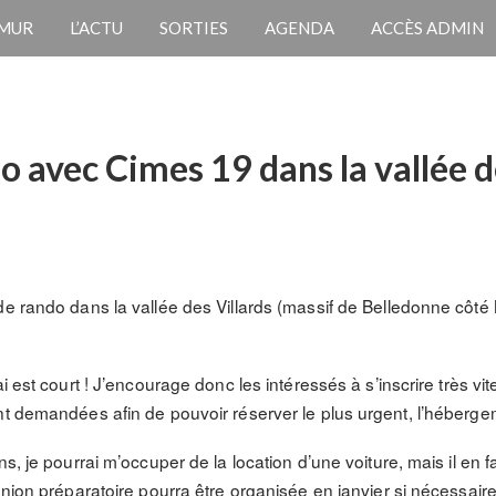
 MUR
L’ACTU
SORTIES
AGENDA
ACCÈS ADMIN
do avec Cimes 19 dans la vallée d
de rando dans la vallée des Villards (massif de Belledonne côté 
i est court ! J’encourage donc les intéressés à s’inscrire très vi
nt demandées afin de pouvoir réserver le plus urgent, l’héberge
s, je pourrai m’occuper de la location d’une voiture, mais il en f
union préparatoire pourra être organisée en janvier si nécessaire