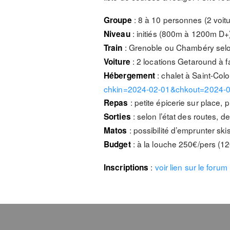
: 8 à 10 personnes (2 voitu
Groupe
: initiés (800m à 1200m D+
Niveau
: Grenoble ou Chambéry selon 
Train
: 2 locations Getaround à fa
Voiture
: chalet à Saint-Col
Hébergement
chkin=2024-02-01&chkout=2024-
: petite épicerie sur place,
Repas
: selon l’état des routes, 
Sorties
: possibilité d’emprunter ski
Matos
: à la louche 250€/pers (12
Budget
:
voir lien sur le forum
Inscriptions