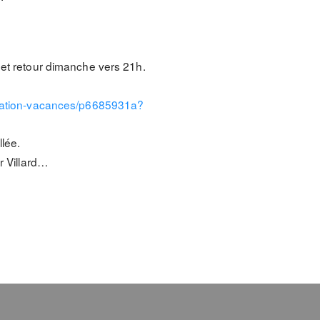
 et retour dimanche vers 21h.
location-vacances/p6685931a?
llée.
r Villard…