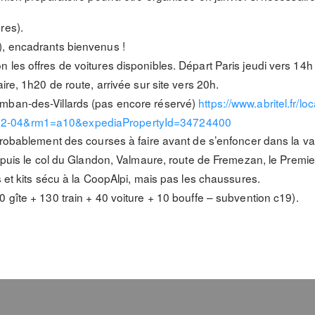
res).
), encadrants bienvenus !
les offres de voitures disponibles. Départ Paris jeudi vers 14h
ire, 1h20 de route, arrivée sur site vers 20h.
omban-des-Villards (pas encore réservé)
https://www.abritel.fr/
02-04&rm1=a10&expediaPropertyId=34724400
 probablement des courses à faire avant de s’enfoncer dans la va
depuis le col du Glandon, Valmaure, route de Fremezan, le Premie
s et kits sécu à la CoopAlpi, mais pas les chaussures.
0 gîte + 130 train + 40 voiture + 10 bouffe – subvention c19).