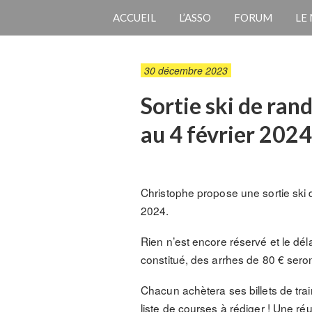
ACCUEIL
L’ASSO
FORUM
LE
30 décembre 2023
Sortie ski de ran
au 4 février 2024
Christophe propose une sortie ski 
2024.
Rien n’est encore réservé et le déla
constitué, des arrhes de 80 € sero
Chacun achètera ses billets de train
liste de courses à rédiger ! Une ré