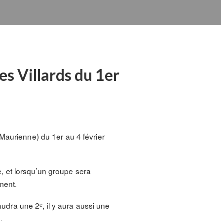
es Villards du 1er
Maurienne) du 1er au 4 février
te, et lorsqu’un groupe sera
ment.
audra une 2ᵉ, il y aura aussi une
.