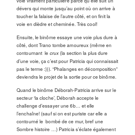
voie vraiment particulière parce qu’elle suit un
dévers qui monte jusqu’au point où on arrive à
toucher la falaise de l’autre côté, et on finit la
voie en dièdre et cheminée. Très cool!
Ensuite, le binôme essaye une voie plus dure à
côté, dont Trano tombe amoureux (même en
contournant le
(la section la plus dure
crux
d’une voie, ça c’est pour Patricia qui connaissait
pas le terme :))). “Phalanges en décomposition”
deviendra le projet de la sortie pour ce binôme.
Quand le binôme Déborah-Patricia arrive sur le
secteur ‘la cloche’, Déborah accepte le
challenge d’essayer une 6b… et elle
l’enchaîne! (sauf si on est puriste car elle a
contourné le bombé de ce mur, bref une
Sombre histoire …) Patricia s’éclate également