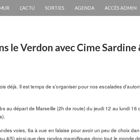
 MUR
L’ACTU
SORTIES
AGENDA
ACCÈS ADMIN
ns le Verdon avec Cime Sardine
mois déjà. Il est temps de s’organiser pour nos escalades d’autom
s au départ de Marseille (2h de route) du jeudi 12 au lundi 16 o
s).
ndes voies, 6a à vue en falaise pour avoir un peu de choix dans
au 4/5) ainsi que des randos magnifiques donc tout le monde de