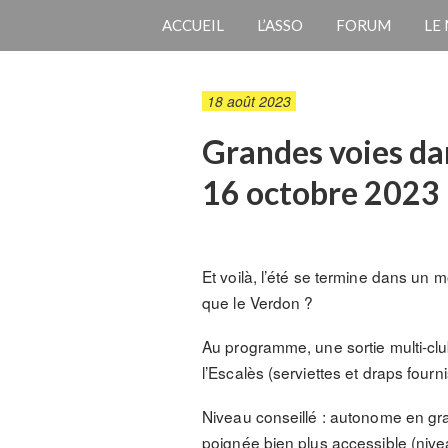
ACCUEIL
L’ASSO
FORUM
LE
18 août 2023
Grandes voies da
16 octobre 2023
Et voilà, l’été se termine dans un 
que le Verdon ?
Au programme, une sortie multi-club
l’Escalès (serviettes et draps fourni
Niveau conseillé : autonome en gra
poignée bien plus accessible (nive