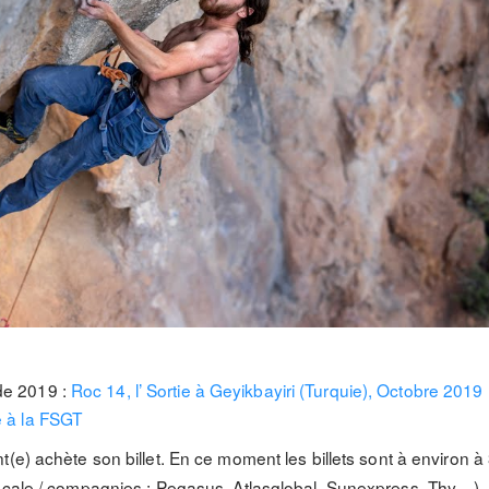
 de 2019 :
Roc 14, l’ Sortie à Geyikbayiri (Turquie), Octobre 201
e à la FSGT
t(e) achète son billet. En ce moment les billets sont à environ 
escale / compagnies : Pegasus, Atlasglobal, Sunexpress, Thy…).