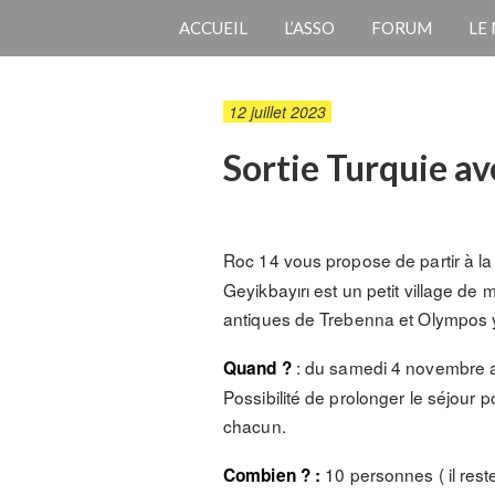
ACCUEIL
L’ASSO
FORUM
LE
12 juillet 2023
Sortie Turquie a
Roc 14 vous propose de partir à l
Geyikbayırı est un petit village de
antiques de Trebenna et Olympos 
: du samedi 4 novembre 
Quand ?
Possibilité de prolonger le séjour 
chacun.
10 personnes ( il rest
Combien ? :