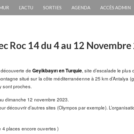
 MUR
L’ACTU
SORTIES
AGENDA
ACCÈS ADMIN
vec Roc 14 du 4 au 12 Novembre
a découverte de
, site d’escalade le plus
Geyikbayırı en Turquie
 montagne situé sur la côte méditerranéenne à 25 km d’Antalya (gr
y sont proches.
au dimanche 12 novembre 2023.
pour découvrir d’autres sites (Olympos par exemple). L’organisati
e 4 places encore ouvertes )