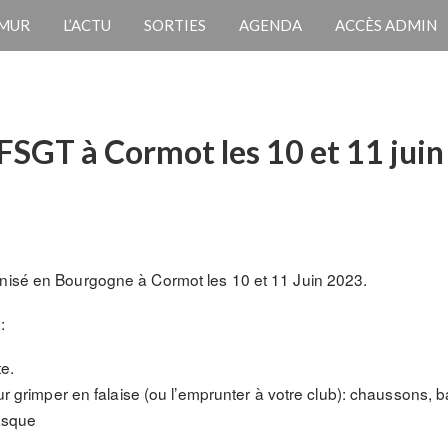
 MUR
L’ACTU
SORTIES
AGENDA
ACCÈS ADMIN
 FSGT à Cormot les 10 et 11 jui
anisé en Bourgogne à Cormot les 10 et 11 Juin 2023.
:
e.
 grimper en falaise (ou l’emprunter à votre club): chaussons, b
asque