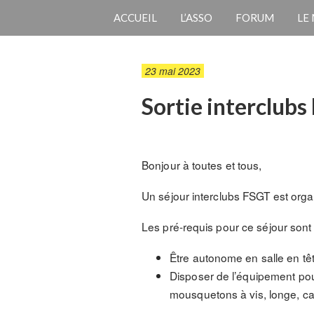
ACCUEIL
L’ASSO
FORUM
LE
23 mai 2023
Sortie interclubs
Bonjour à toutes et tous,
Un séjour interclubs FSGT est org
Les pré-requis pour ce séjour sont 
Être autonome en salle en têt
Disposer de l’équipement pour
mousquetons à vis, longe, c