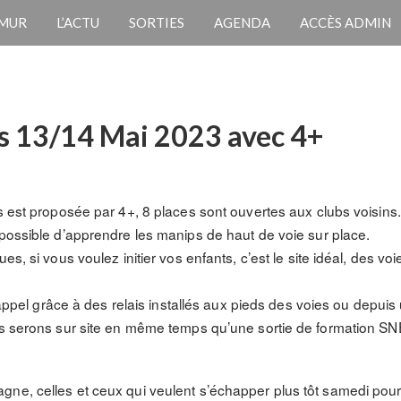
 MUR
L’ACTU
SORTIES
AGENDA
ACCÈS ADMIN
es 13/14 Mai 2023 avec 4+
s est proposée par 4+, 8 places sont ouvertes aux clubs voisins.
 possible d’apprendre les manips de haut de voie sur place.
es, si vous voulez initier vos enfants, c’est le site idéal, des voi
 rappel grâce à des relais installés aux pieds des voies ou depuis u
us serons sur site en même temps qu’une sortie de formation SN
ne, celles et ceux qui veulent s’échapper plus tôt samedi pourr