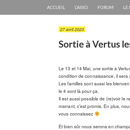
ACCUEIL
L’ASSO
FORUM
LE
27 avril 2023
Sortie à Vertus l
Le 13 et 14 Mai, une sortie à Vertu
condition de connaissance, il sera
Les familles sont aussi les bienvenu
le 4 sont là pour ça.
Il est aussi possible de (re)voir le
marrant, c’est promis. En plus, no
vous connaissez
Et bien sûr nous serons en champag