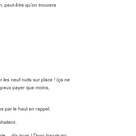
ion, peut-être qu’on trouvera
 les neuf nuits sur place ! (ça ne
 ne peux payer que moins,
s par le haut en rappel.
haitent.
te… dix jours ! Donc Inscris-toi