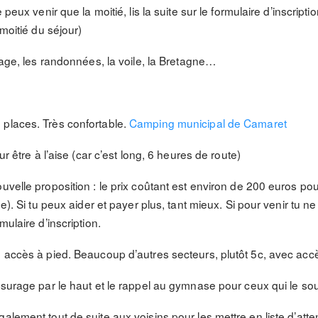
 peux venir que la moitié, lis la suite sur le formulaire d’inscript
 moitié du séjour)
plage, les randonnées, la voile, la Bretagne…
 places. Très confortable.
Camping municipal de Camaret
ur être à l’aise (car c’est long, 6 heures de route)
uvelle proposition : le prix coûtant est environ de 200 euros pour
ée). Si tu peux aider et payer plus, tant mieux. Si pour venir tu
mulaire d’inscription.
, accès à pied. Beaucoup d’autres secteurs, plutôt 5c, avec accè
ssurage par le haut et le rappel au gymnase pour ceux qui le sou
alement tout de suite aux voisins pour les mettre en liste d’atten