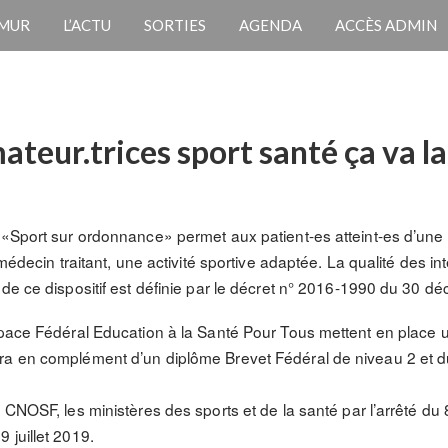
 MUR
L’ACTU
SORTIES
AGENDA
ACCÈS ADMIN
teur.trices sport santé ça va l
 «Sport sur ordonnance» permet aux patient-es atteint-es d’une
 médecin traitant, une activité sportive adaptée. La qualité des 
 de ce dispositif est définie par le décret n° 2016-1990 du 30 
space Fédéral Education à la Santé Pour Tous mettent en place un
ra en complément d’un diplôme Brevet Fédéral de niveau 2 et 
e CNOSF, les ministères des sports et de la santé par l’arrêté 
 juillet 2019.