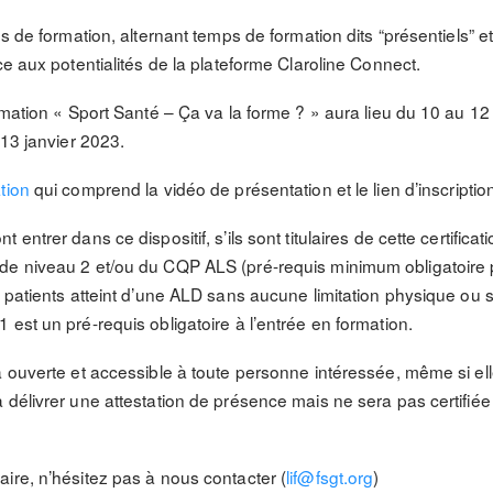
és de formation, alternant temps de formation dits “présentiels” 
ce aux potentialités de la plateforme Claroline Connect.
rmation « Sport Santé – Ça va la forme ? » aura lieu du 10 au 12
 13 janvier 2023.
tion
qui comprend la vidéo de présentation et le lien d’inscriptio
entrer dans ce dispositif, s’ils sont titulaires de cette certific
e niveau 2 et/ou du CQP ALS (pré-requis minimum obligatoire pour
 patients atteint d’une ALD sans aucune limitation physique ou so
est un pré-requis obligatoire à l’entrée en formation.
ra ouverte et accessible à toute personne intéressée, même si 
 délivrer une attestation de présence mais ne sera pas certifi
ire, n’hésitez pas à nous contacter (
lif@fsgt.org
)