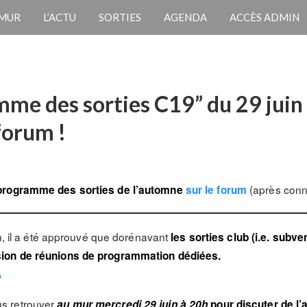
 MUR
L’ACTU
SORTIES
AGENDA
ACCÈS ADMIN
me des sorties C19” du 29 juin 
 forum !
(après conn
 programme des sorties de l’automne
sur le forum
on, il a été approuvé que dorénavant
les sorties club (i.e. subv
sion de réunions de programmation dédiées.
A
s retrouver
au mur mercredi 29 juin à 20h
pour discuter de l