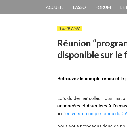
ACCUEIL
L’ASSO
FORUM
LE
3 août 2022
Réunion “program
disponible sur le
Retrouvez le compte-rendu et le
Lors du dernier collectif d’animati
annoncées et discutées à l’occa
=>
lien vers le compte-rendu du C
Nous vous proposons donc de nou