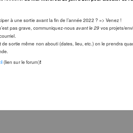
ciper à une sortie avant la fin de l’année 2022 ? => Venez !
e n’est pas grave, communiquez-nous
vos projets/envi
avant le 29
ourriel.
t de sortie même non abouti (dates, lieu, etc.) on le prendra q
nde.
(lien sur le forum)
ci
!