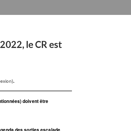
2022, le CR est
exion)
.
entionnées) doivent être
’agenda des sorties escalade