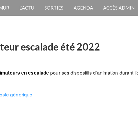
 MUR
L’ACTU
SORTIES
AGENDA
ACCÈS ADMIN
teur escalade été 2022
pour ses dispositifs d’animation durant l’
imateurs en escalade
 poste générique
.