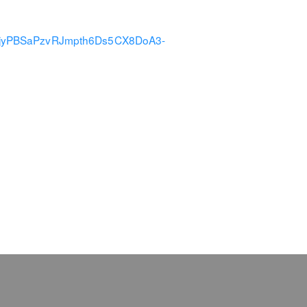
DQsjyPBSaPzvRJmpth6Ds5CX8DoA3-