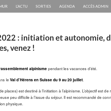
 MUR
L’ACTU
SORTIES
AGENDA
ACCÈS ADMIN
22 : initiation et autonomie, du
s, venez !
pendant les vacances d’été.
rassemblement alpinisme
ans le
.
Val d’Hérens en Suisse du 9 au 20 juillet
de places) est destiné à l’initiation à l’alpinisme. L’objectif est
se peu difficile à l’issue du séjour. Il est recommandé de conna
tion physique.