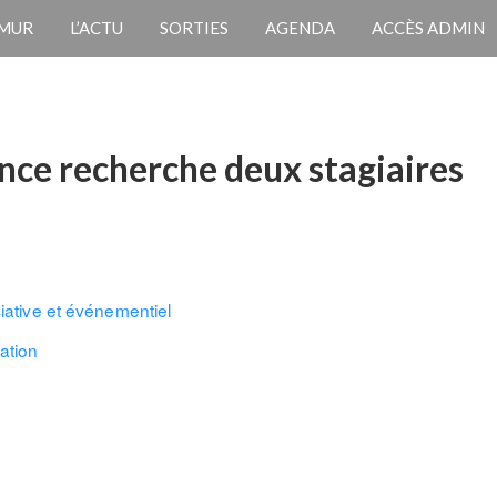
 MUR
L’ACTU
SORTIES
AGENDA
ACCÈS ADMIN
rance recherche deux stagiaires
ciative et événementiel
ation