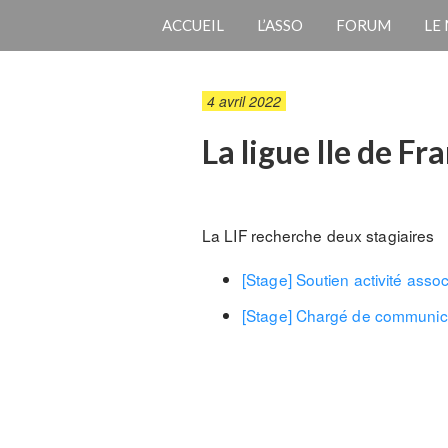
ACCUEIL
L’ASSO
FORUM
LE
4 avril 2022
La ligue Ile de F
La LIF recherche deux stagiaires
[Stage] Soutien activité asso
[Stage] Chargé de communic