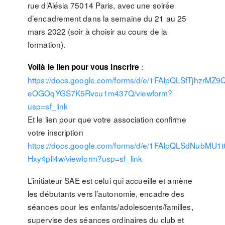
rue d’Alésia 75014 Paris, avec une soirée
d’encadrement dans la semaine du 21 au 25
mars 2022 (soir à choisir au cours de la
formation).
:
Voilà le lien pour vous inscrire
https://docs.google.com/forms/d/e/1FAIpQLSfTjhzr
eOGOqYGS7K5Rvcu1m437Q/viewform?
usp=sf_link
Et le lien pour que votre association confirme
votre inscription
https://docs.google.com/forms/d/e/1FAIpQLSdNubM
Hxy4pli4w/viewform?usp=sf_link
L’initiateur SAE est celui qui accueille et amène
les débutants vers l’autonomie, encadre des
séances pour les enfants/adolescents/familles,
supervise des séances ordinaires du club et