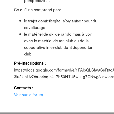
perspective …
Ce qu’il ne comprend pas:
le trajet domicile/gîte, s’organiser pour du
covoiturage
le matériel de ski de rando mais à voir
avec le matériel de ton club ou de la
coopérative inter-club dont dépend ton
club
Pré-inscriptions :
https://docs.google.com/forms/d/e/1FAIpQLSfw9SeR0o
3lu2UsIJvObuo4sqiz4_7b50NTU5wn_g7CNwg/viewfor
Contacts :
Voir sur le forum