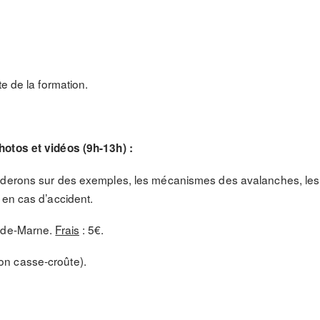
:
te de la formation.
otos et vidéos (9h-13h) :
erons sur des exemples, les mécanismes des avalanches, les f
 en cas d’accident.
l-de-Marne.
Frais
: 5€.
n casse-croûte).