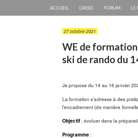
ACCUEIL
L’ASSO
FORUM
LE
27 octobre 2021
WE de formation n
ski de rando du 1
Je propose du 14 au 16 janvier 2
La formation s’adresse à des pratiq
l’encadrement (de manière formelle
: évoluer dans la préparat
Objectif
:
Programme