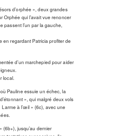
résors d’orphée », deux grandes
r Orphée qui l’avait vue renoncer
se passent l’un par la gauche,
 en regardant Patricia profiter de
émentée d’un marchepied pour aider
eigneux.
 local.
 où Pauline essuie un échec, la
 d’étonnant », qui malgré deux vols
« Larme à l’œil » (6c), avec une
nées.
» (6b+), jusqu’au dernier