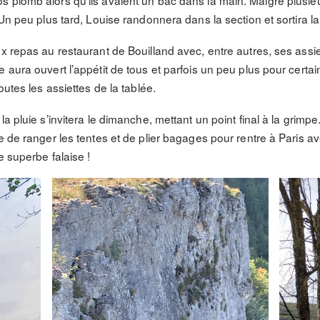
 plomb alors qu’ils avaient un bac dans la main. Malgré plusieur
 Un peu plus tard, Louise randonnera dans la section et sortira l
ux repas au restaurant de Bouilland avec, entre autres, ses assi
e aura ouvert l’appétit de tous et parfois un peu plus pour cert
outes les assiettes de la tablée.
a pluie s’invitera le dimanche, mettant un point final à la grimpe.
e de ranger les tentes et de plier bagages pour rentre à Paris av
e superbe falaise !