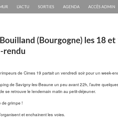
 MUR
L’ACTU
SORTIES
AGENDA
ACCÈS ADMIN
 Bouilland (Bourgogne) les 18 e
e-rendu
grimpeurs de Cimes 19 partait un vendredi soir pour un week-en
mping de Savigny-les-Beaune un peu avant 22h, l’autre quelques
nde se retrouve le lendemain matin au petit-déjeuner.
e de grimpe !
’organisent et enchainent les voies.