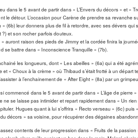
u dans le 5 avant de partir dans « L’Envers du décors » et « T
ent le détour. L’occasion pour Carène de prendre sa revanche su
 » (6b) leur donnera plus de fil à retordre, avec ses dévers qui 
t ?) et son rocher parfois douteux.
 » auront raison des pieds de Jimmy et la cordée finira la journée
d se battre dans « Inconscience Tranquille » (7b).
chainé les longueurs, dont « Les abeilles » (6a) qui a été agr
se et « Choux à la crème » où Thibaud s’était frotté à un départ t
’assister à l’enchainement de « After Eight » (8a) par un grimpeur
si commencé dans le 5 avant de partir dans « L’âge de pierre »
le ne se laisse pas intimider et repart rapidement dans « Un rien
apituler. Hugues quant à lui s’offrira « Recto verseau » (6c) puis 
s du décors » sa voisine, pour récupérer des dégaines abandon
 assez contents de leur progression dans « Fruits de la passion 