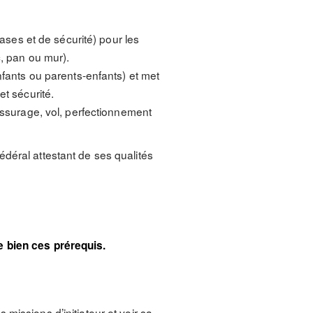
ases et de sécurité) pour les
, pan ou mur).
fants ou parents-enfants) et met
t sécurité.
assurage, vol, perfectionnement
 fédéral attestant de ses qualités
e bien ces prérequis.
 missions d’initiateur et voir sa