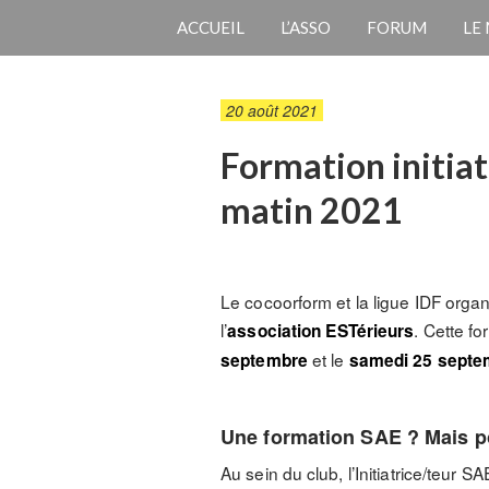
ACCUEIL
L’ASSO
FORUM
LE
20 août 2021
Formation initia
matin 2021
Le cocoorform et la ligue IDF organi
l’
. Cette f
association ESTérieurs
et le
septembre
samedi 25 septe
Une formation SAE ? Mais po
Au sein du club, l’Initiatrice/teur