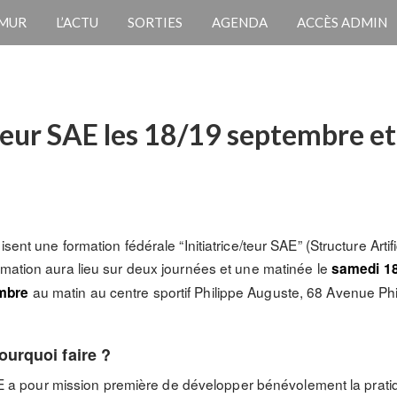
 MUR
L’ACTU
SORTIES
AGENDA
ACCÈS ADMIN
teur SAE les 18/19 septembre e
sent une formation fédérale “Initiatrice/teur SAE” (Structure Artif
ormation aura lieu sur deux journées et une matinée le
samedi 1
au matin au centre sportif Philippe Auguste, 68 Avenue Ph
mbre
urquoi faire ?
 SAE a pour mission première de développer bénévolement la pratiq