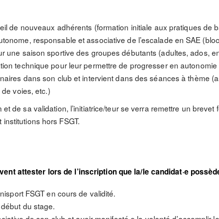
eil de nouveaux adhérents (formation initiale aux pratiques de b
utonome, responsable et associative de l’escalade en SAE (bloc
ur une saison sportive des groupes débutants (adultes, ados, en
tion technique pour leur permettre de progresser en autonomie e
inaires dans son club et intervient dans des séances à thème (
 de voies, etc.)
 et de sa validation, l’initiatrice/teur se verra remettre un brevet
 institutions hors FSGT.
ent attester lors de l’inscription que la/le candidat·e possèd
mnisport FSGT en cours de validité.
 début du stage.
ociative de son club et avoir manifesté·e la volonté d’accomplir les