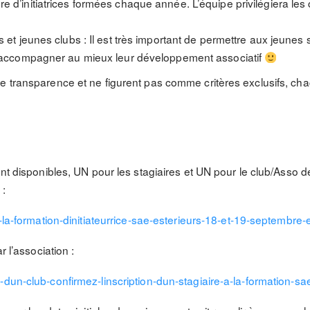
e d’initiatrices formées chaque année. L’équipe privilégiera les
s et jeunes clubs : Il est très important de permettre aux jeunes 
ur accompagner au mieux leur développement associatif
e transparence et ne figurent pas comme critères exclusifs, cha
ont disponibles, UN pour les stagiaires et UN pour le club/Asso d
 :
-a-la-formation-dinitiateurrice-sae-esterieurs-18-et-19-septembr
r l’association :
-dun-club-confirmez-linscription-dun-stagiaire-a-la-formation-s