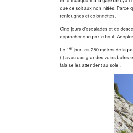
En embarquant à la gare de Lyon mar
que ce soit aux non initiés. Parce
renfougnes et colonnettes.
Cinq jours d’escalades et de descen
approcher que par le haut. Adeptes
er
Le 1
jour, les 250 mètres de la pa
(!) avec des grandes voies belles
falaise les attendent au soleil.