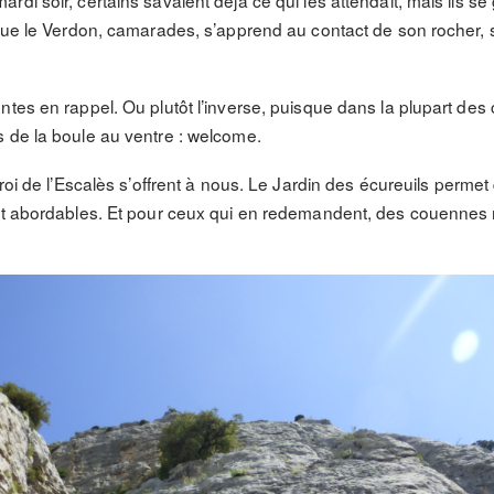
di soir, certains savaient déjà ce qui les attendait, mais ils s
 que le Verdon, camarades, s’apprend au contact de son rocher, s
tes en rappel. Ou plutôt l’inverse, puisque dans la plupart des 
 de la boule au ventre : welcome.
roi de l’Escalès s’offrent à nous. Le Jardin des écureuils perme
 et abordables. Et pour ceux qui en redemandent, des couennes 