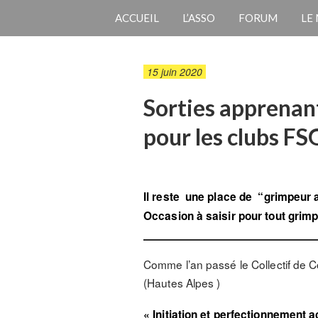
ACCUEIL
L’ASSO
FORUM
LE
15 juin 2020
Sorties apprenan
pour les clubs FS
Il reste une place de “grimpeur a
Occasion à saisir pour tout grimp
Comme l’an passé le Collectif de 
(Hautes Alpes )
« Initiation et perfectionnemen