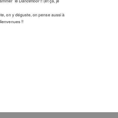
flammer le
!! (et ça, je
Dancefloor
note, on y déguste, on pense aussi à
 Bienvenues !!