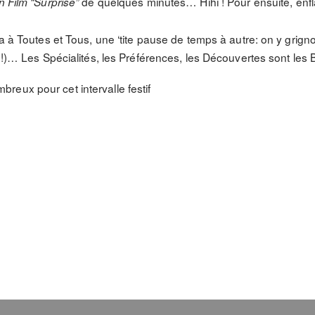
de quelques minutes… Hihi ! Pour ensuite, en
n Film “Surprise”
ra à Toutes et Tous, une ‘tite pause de temps à autre: on y grig
t !)… Les Spécialités, les Préférences, les Découvertes sont les
eux pour cet intervalle festif