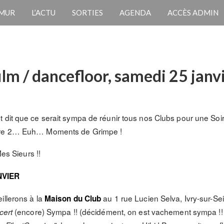
 MUR
L’ACTU
SORTIES
AGENDA
ACCÈS ADMIN
film / dancefloor, samedi 25 jan
dit que ce serait sympa de réunir tous nos Clubs pour une Soir
ntre 2… Euh… Moments de Grimpe !
s Sieurs !!
NVIER
illerons à la
au 1 rue Lucien Selva, Ivry-sur-Se
Maison du Club
(encore) Sympa !! (décidément, on est vachement sympa !!
cert