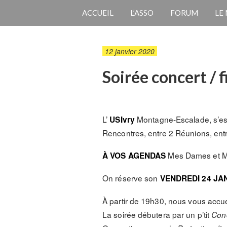
ACCUEIL
L’ASSO
FORUM
LE
12 janvier 2020
Soirée concert / 
L’
Montagne-Escalade, s’est 
USIvry
Rencontres, entre 2 Réunions, e
Mes Dames et Me
À VOS AGENDAS
On réserve son
VENDREDI 24 JA
À partir de 19h30, nous vous accue
La soirée débutera par un p’tit
Con