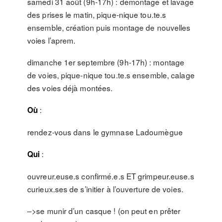
samedi 31 août (9h-17h) : démontage et lavage
des prises le matin, pique-nique tou.te.s
ensemble, création puis montage de nouvelles
voies l’aprem.
dimanche 1er septembre (9h-17h) : montage
de voies, pique-nique tou.te.s ensemble, calage
des voies déjà montées.
:
Où
rendez-vous dans le gymnase Ladoumègue
:
Qui
ouvreur.euse.s confirmé.e.s ET grimpeur.euse.s
curieux.ses de s’initier à l’ouverture de voies.
–>se munir d’un casque ! (on peut en prêter