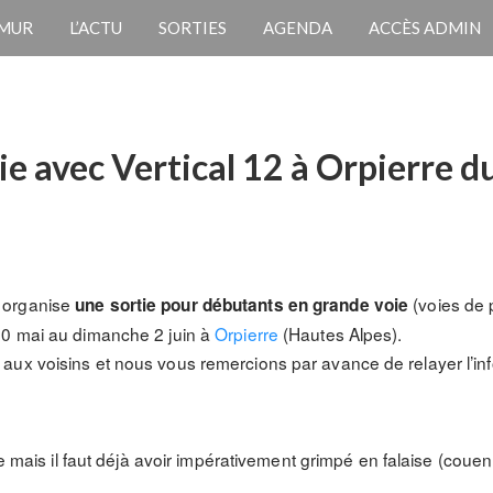
 MUR
L’ACTU
SORTIES
AGENDA
ACCÈS ADMIN
e avec Vertical 12 à Orpierre du
 organise
(voies de p
une sortie pour débutants en grande voie
30 mai au dimanche 2 juin à
Orpierre
(Hautes Alpes).
aux voisins et nous vous remercions par avance de relayer l’in
 mais il faut déjà avoir impérativement grimpé en falaise (coue