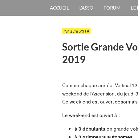
ACCUEIL
L’ASSO
FORUM
LE
18 avril 2019
Sortie Grande Voi
2019
Comme chaque année, Vertical 12
weekend de l’Ascension, du jeudi 
Ce week-end est ouvert désormais 
Le week-end est ouvert à :
à
en grande voie
3 débutants
à
3 grimpeurs autonomes