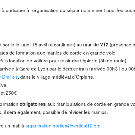
 à participer à l’organisation du séjour notamment pour les cours
 sortie le lundi 15 avril (à confirmer) au
(présence o
mur de V12
tes de formation aux manips de corde en grande voie.
Puis location de voiture pour rejoindre Orpierre (3h de route)
arrivée à Gare de Lyon par le dernier train (arrivée 00h31 ou 0
 Drailles
, dans le village médiéval d’Orpierre.
ive.
 et 250€
formation
aux manipulations de corde en grande vo
obligatoires
 il sera également, possible de réviser les manips.
ire un mail à
organisation-sorties@
vertical12.org