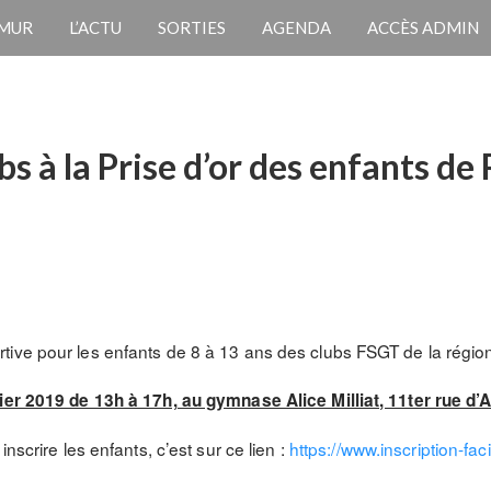
 MUR
L’ACTU
SORTIES
AGENDA
ACCÈS ADMIN
bs à la Prise d’or des enfants de
ve pour les enfants de 8 à 13 ans des clubs FSGT de la région p
rier 2019 de 13h à 17h, au gymnase Alice Milliat, 11ter rue d’
nscrire les enfants, c’est sur ce lien :
https://www.inscription-
fac