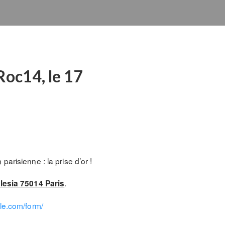
 Roc14, le 17
arisienne : la prise d’or !
.
Alesia 75014 Paris
ile.com/form/