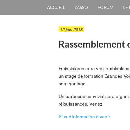
ACCUEIL
L’ASSO
FORUM
LE
12 juin 2018
Rassemblement de
Freissinières aura vraisemblablemen
un stage de formation Grandes Voies
son montage.
Un barbecue convivial sera organisé
réjouissances. Venez!
Plus d’information à venir