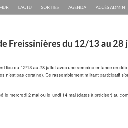
 MUR
L’ACTU
SORTIES
AGENDA
ACCÈS ADMIN
 Freissinières du 12/13 au 28 j
t lieu du 12/13 au 28 juillet avec une semaine enfance en début de
 n’est pas certaine). Ce rassemblement militant participatif s’or
 le mercredi 2 mai ou le lundi 14 mai (dates à préciser) au com