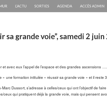
 MUR
L’ACTU
SORTIES
AGENDA
ACCÈS ADMIN
r sa grande voie”, samedi 2 jui
ver et avec eux l’appel de l’espace et des grandes ascensions ….
 une formation intitulée « réussir sa grande voie » et il reste 3
Marc Dussort, s’adresse à celles/ceux qui ont l’objectif de fair
les/ceux qui pratiquent déjà la grande voie, mais qui pensent a