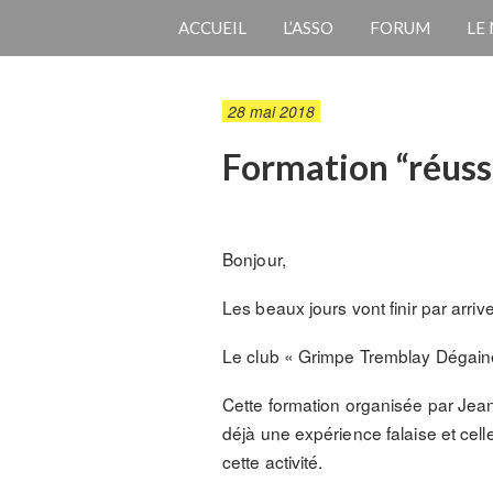
ACCUEIL
L’ASSO
FORUM
LE
28 mai 2018
Formation “réussi
Bonjour,
Les beaux jours vont finir par arri
Le club « Grimpe Tremblay Dégaine »
Cette formation organisée par Jean-
déjà une expérience falaise et cel
cette activité.