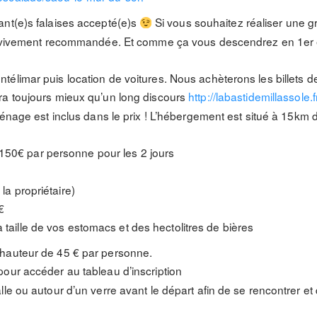
nt(e)s falaises accepté(e)s
Si vous souhaitez réaliser une gr
s vivement recommandée. Et comme ça vous descendrez en 1er en
élimar puis location de voitures. Nous achèterons les billets de
era toujours mieux qu’un long discours
http://labastidemillassole.f
ménage est inclus dans le prix ! L’hébergement est situé à 15km 
150€ par personne pour les 2 jours
 la propriétaire)
€
a taille de vos estomacs et des hectolitres de bières
hauteur de 45 € par personne.
ur accéder au tableau d’inscription
le ou autour d’un verre avant le départ afin de se rencontrer et