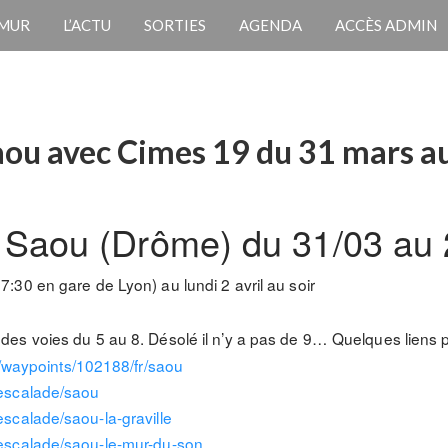
 MUR
L’ACTU
SORTIES
AGENDA
ACCÈS ADMIN
Saou avec Cimes 19 du 31 mars au
 à Saou (Drôme) du 31/03 au
:30 en gare de Lyon) au lundi 2 avril au soir
es voies du 5 au 8. Désolé il n’y a pas de 9… Quelques liens 
/way
points/102188/fr/saou
escalade/saou
escalade/saou-la-graville
escalade/saou-le-mur-du-son