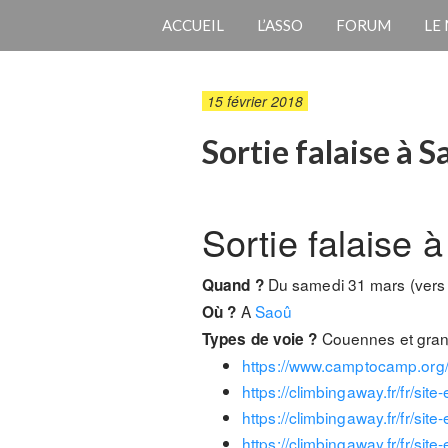
ACCUEIL
L’ASSO
FORUM
LE
15 février 2018
Sortie falaise à 
Sortie falaise
Du samedi 31 mars (vers 7
Quand ?
A
Saoû
Où ?
Couennes et grand
Types de voie ?
https://www.camptocamp.org
https://climbingaway.fr/fr/sit
e-
https://climbingaway.fr/fr/sit
e-
https://climbingaway.fr/fr/sit
e-