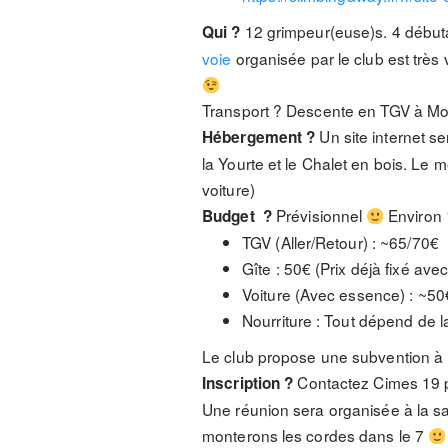
12 grimpeur(euse)s. 4 débuta
Qui ?
voie
organisée par le club est trè
Transport ? Descente en TGV à Mont
Un site internet s
Hébergement ?
la Yourte et le Chalet en bois. Le 
voiture)
Prévisionnel
Environ 
Budget ?
TGV (Aller/Retour) : ~65/70€
Gîte : 50€ (Prix déjà fixé avec
Voiture (Avec essence) : ~50
Nourriture : Tout dépend de l
Le club propose une subvention à 
Contactez Cimes 19 po
Inscription ?
Une réunion sera organisée à la sal
monterons les cordes dans le 7