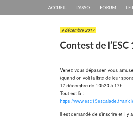
ACCUEIL
L’ASSO
FORUM
LE
9 décembre 2017
Contest de l’ESC
Venez vous dépasser, vous amuser
(quand on voit la liste de leur spo
17 décembre de 10h30 à 17h.
Tout est là :
https://www.esc15escalade.fr/
artic
Il est demandé de s’inscrire et il y a