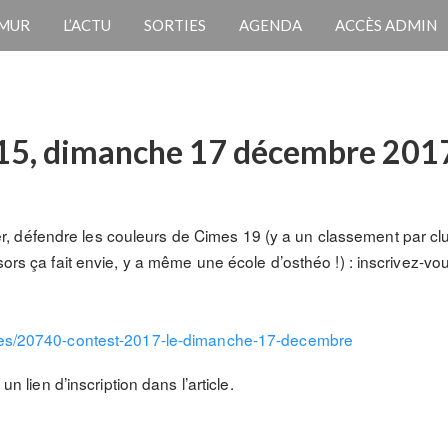
 MUR
L’ACTU
SORTIES
AGENDA
ACCÈS ADMIN
 15, dimanche 17 décembre 201
, défendre les couleurs de
Cimes
19 (y a un classement par cl
nsors ça fait envie, y a même une école d’osthéo !) : inscrivez-v
les/20740-contest-2017-
le-dimanche-17-decembre
 un lien d’inscription dans l’article.