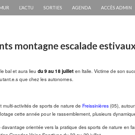
 MUR
L’ACTU
SORTIES
AGENDA
ACCÈS ADMIN
nts montagne escalade estivau
le bal et aura lieu
en Italie. Victime de son su
du 9 au 18 juillet
butant.e.s que chez les autonomes.
 multi-activités de sports de nature de
Freissinières
(05), autou
lotage cette année pour le rassemblement, plusieurs dynamiques
 davantage orientée vers la pratique des sports de nature en fa
ion Grandes Voies Sportives du 22 au 29 juillet