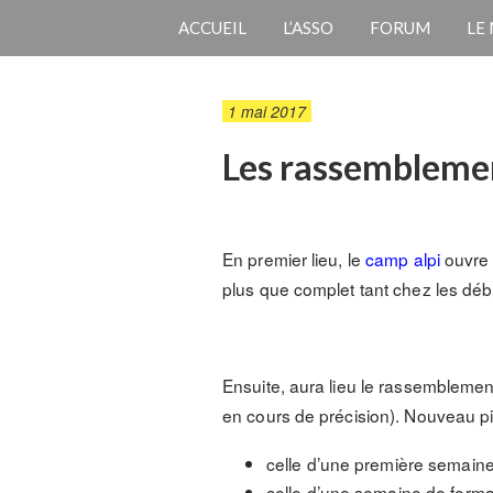
ACCUEIL
L’ASSO
FORUM
LE
1 mai 2017
Les rassembleme
En premier lieu, le
camp alpi
ouvre 
plus que complet tant chez les dé
Ensuite, aura lieu le rassemblement
en cours de précision). Nouveau pi
celle d’une première semaine
celle d’une semaine de format