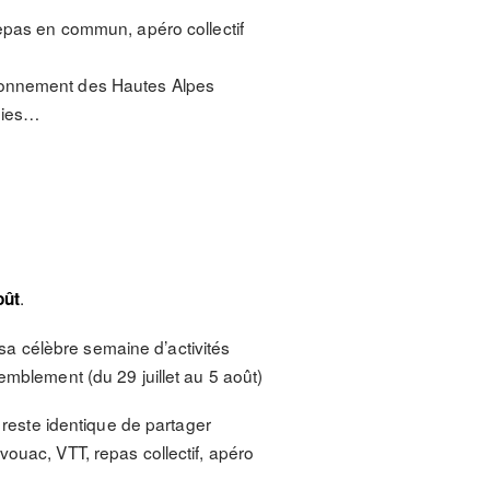
epas en commun, apéro collectif
vironnement des Hautes Alpes
voies…
.
oût
a célèbre semaine d’activités
emblement (du 29 juillet au 5 août)
é reste identique de partager
vouac, VTT, repas collectif, apéro