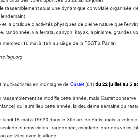
r le rassemblement sous une dynamique conviviale organisée (r
u lendemain)
e et la pratique d’activités physiques de pleine nature que l’en
, randonnée, via ferrata, canyon, kayak, alpinisme, grandes 
le mercredi 10 mai à 19h au siège de la FSGT à Pantin
ne.fsgt.org
 multi-activités en montagne de
Castet
(64)
du 22 juillet au 5 a
u rassemblement se modifie cette année, mais Castet conserve s
 enfance) qui aura lieu cette année, la deuxième semaine du rass
e lundi 15 mai à 19h30 dans le XIIe arr. de Paris, mais la volont
scalade et conviviales : randonnée, escalade, grandes voies, bi
on activités avec le village.